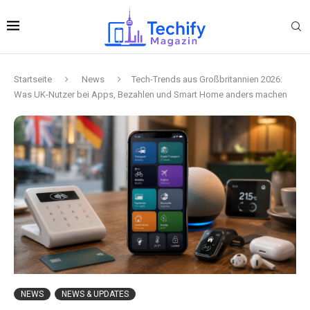
Startseite
News
Tech-Trends aus Großbritannien 2026:
Was UK-Nutzer bei Apps, Bezahlen und Smart Home anders machen
NEWS
NEWS & UPDATES