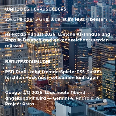
WAHL DES HERAUSGEBERS
2,4 GHz oder 5 GHz: was ist im Alltag besser?
AI Act ab August 2026: Welche KI-Inhalte und
Apps in Deutschland gekennzeichnet werden
müssen
BENUTZERAUSWAHL
PSN-Profil zeigt fremde Spiele: PS5-Nutzer
fürchten Hack nach seltsamen Einträgen
Google I/O 2026: Was heute Abend
angekündigt wird — Gemini 4, Android 17,
Project Astra