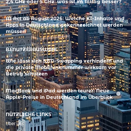
2,4 GHz oder 5 GHz: was ist im Alltag besser?
AI Act ab August 2026: Welche KI-Inhalte und
Apps in Deutschland gekennzeichnet werden
müssen
BENUTZERAUSWAHL
Wie lässt sich SIM-Swapping verhindern und
die private Mobilfunknummer wirksam vor
Betrug schützen
MacBook und iPad werden teurer: Neue
Apple-Preise in Deutschland im Überblick
NÜTZLICHE LINKS
Über uns