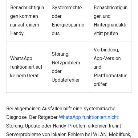
Benachrichtigun
Systemrechte
Benachrichtigun
gen kommen
oder
gen und
nur auf einem
Energiesparmo
Hintergrundakti
Handy
dus
vität prüfen
Verbindung,
Störung,
WhatsApp
App-Version
Netzproblem
funktioniert auf
und
oder
keinem Gerät
Plattformstatus
Updatefehler
prüfen
Bei allgemeinen Ausfällen hilft eine systematische
Diagnose. Der Ratgeber
WhatsApp funktioniert nicht
:
Störung, Update oder Handy-Problem erkennen trennt
Serverprobleme von lokalen Fehlern bei WLAN, Mobilfunk,