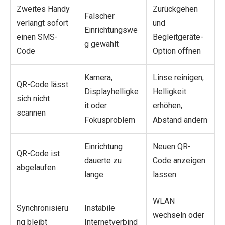
Zweites Handy
Zurückgehen
Falscher
verlangt sofort
und
Einrichtungswe
einen SMS-
Begleitgeräte-
g gewählt
Code
Option öffnen
Kamera,
Linse reinigen,
QR-Code lässt
Displayhelligke
Helligkeit
sich nicht
it oder
erhöhen,
scannen
Fokusproblem
Abstand ändern
Einrichtung
Neuen QR-
QR-Code ist
dauerte zu
Code anzeigen
abgelaufen
lange
lassen
WLAN
Synchronisieru
Instabile
wechseln oder
ng bleibt
Internetverbind