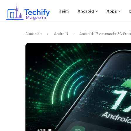
Heim
Android
Apps
Startseite
Android
Android 17 verursacht 5G-Prob
ANDROID