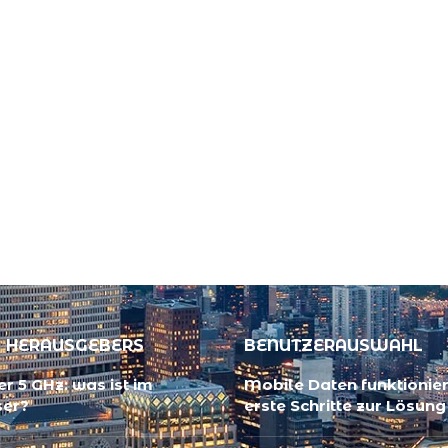
 HERAUSGEBERS
BENUTZERAUSWAHL
r 5 GHz: was ist im
Mobile Daten funktionier
ser?
erste Schritte zur Lösung