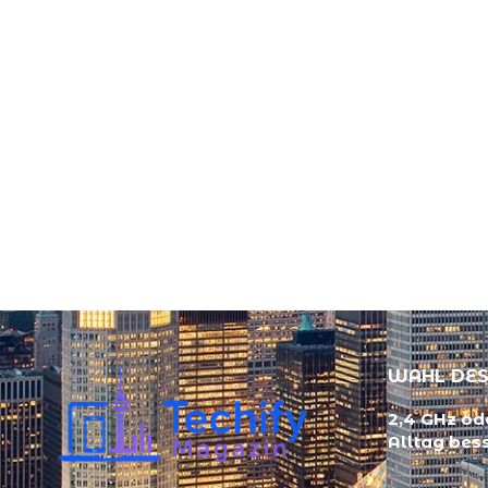
WAHL DES
2,4 GHz ode
Alltag bes