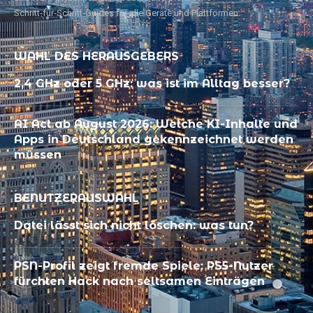
Schritt‑für‑Schritt‑Guides für alle Geräte und Plattformen.
WAHL DES HERAUSGEBERS
2,4 GHz oder 5 GHz: was ist im Alltag besser?
AI Act ab August 2026: Welche KI-Inhalte und
Apps in Deutschland gekennzeichnet werden
müssen
BENUTZERAUSWAHL
Datei lässt sich nicht löschen: was tun?
PSN-Profil zeigt fremde Spiele: PS5-Nutzer
fürchten Hack nach seltsamen Einträgen