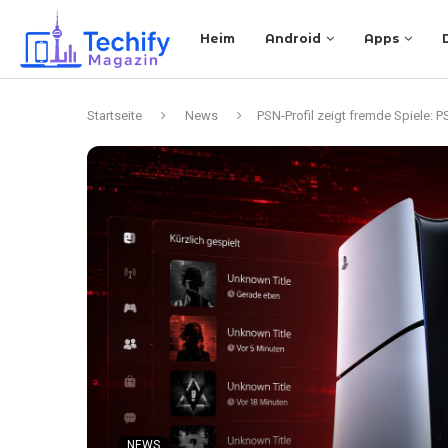
Heim
Android
Apps
Startseite
News
PSN-Profil zeigt fremde Spiele: 
NEWS