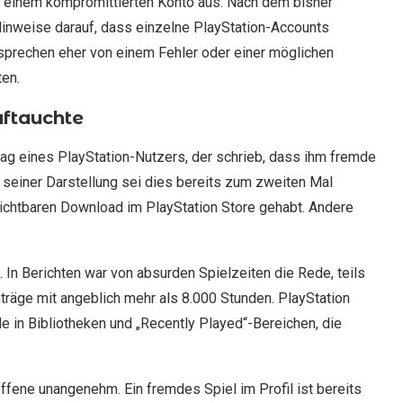
ch einem kompromittierten Konto aus. Nach dem bisher
Hinweise darauf, dass einzelne PlayStation-Accounts
sprechen eher von einem Fehler oder einer möglichen
ten.
uftauchte
ag eines PlayStation-Nutzers, der schrieb, dass ihm fremde
 seiner Darstellung sei dies bereits zum zweiten Mal
 sichtbaren Download im PlayStation Store gehabt. Andere
t. In Berichten war von absurden Spielzeiten die Rede, teils
träge mit angeblich mehr als 8.000 Stunden. PlayStation
le in Bibliotheken und „Recently Played“-Bereichen, die
offene unangenehm. Ein fremdes Spiel im Profil ist bereits