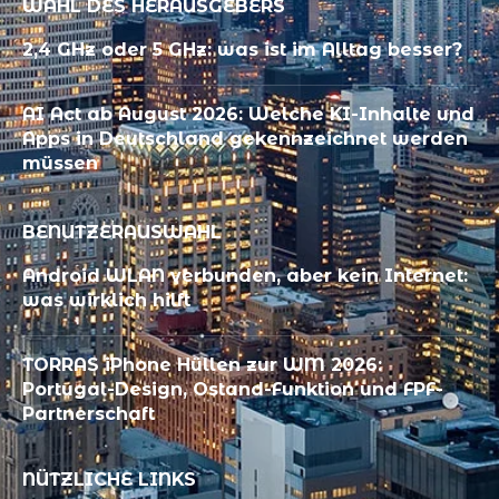
WAHL DES HERAUSGEBERS
2,4 GHz oder 5 GHz: was ist im Alltag besser?
AI Act ab August 2026: Welche KI-Inhalte und
Apps in Deutschland gekennzeichnet werden
müssen
BENUTZERAUSWAHL
Android WLAN verbunden, aber kein Internet:
was wirklich hilft
TORRAS iPhone Hüllen zur WM 2026:
Portugal-Design, Ostand-Funktion und FPF-
Partnerschaft
NÜTZLICHE LINKS