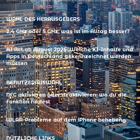
WAHL DES HERAUSGEBERS
2,4 GHz oder 5 GHz: was ist im Alltag besser?
AI Act ab August 2026: Welche KI-Inhalte und
Apps in Deutschland gekennzeichnet werden
müssen
BENUTZERAUSWAHL
NFC aktivieren oder deaktivieren: wo du die
Funktion findest
WLAN-Probleme auf dem iPhone beheben
NÜTZLICHE LINKS