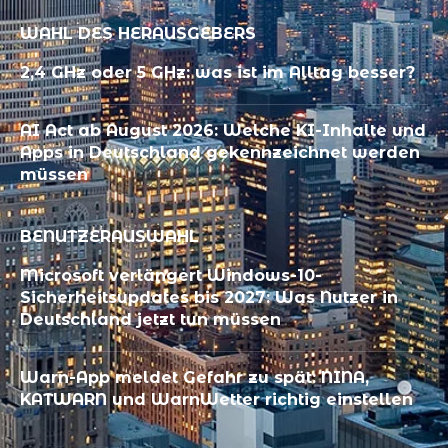
WAHL DES HERAUSGEBERS
2,4 GHz oder 5 GHz: was ist im Alltag besser?
AI Act ab August 2026: Welche KI-Inhalte und
Apps in Deutschland gekennzeichnet werden
müssen
BENUTZERAUSWAHL
Microsoft verlängert Windows-10-
Sicherheitsupdates bis 2027: Was Nutzer in
Deutschland jetzt tun müssen
Warn-App meldet Gefahr zu spät: NINA,
KATWARN und WarnWetter richtig einstellen