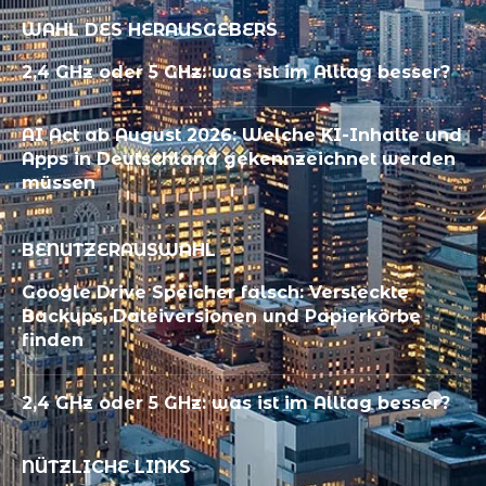
WAHL DES HERAUSGEBERS
2,4 GHz oder 5 GHz: was ist im Alltag besser?
AI Act ab August 2026: Welche KI-Inhalte und
Apps in Deutschland gekennzeichnet werden
müssen
BENUTZERAUSWAHL
Google Drive Speicher falsch: Versteckte
Backups, Dateiversionen und Papierkörbe
finden
2,4 GHz oder 5 GHz: was ist im Alltag besser?
NÜTZLICHE LINKS