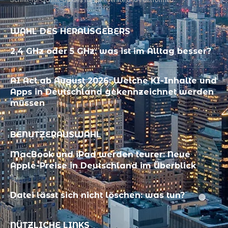
WAHL DES HERAUSGEBERS
2,4 GHz oder 5 GHz: was ist im Alltag besser?
AI Act ab August 2026: Welche KI-Inhalte und
Apps in Deutschland gekennzeichnet werden
müssen
BENUTZERAUSWAHL
MacBook und iPad werden teurer: Neue
Apple-Preise in Deutschland im Überblick
Datei lässt sich nicht löschen: was tun?
NÜTZLICHE LINKS