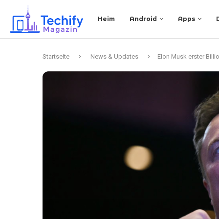
Heim
Android
Apps
Startseite
News & Updates
Elon Musk erster Bil