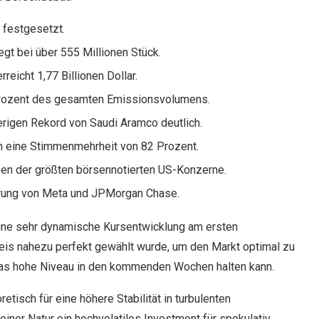
 festgesetzt.
gt bei über 555 Millionen Stück.
reicht 1,77 Billionen Dollar.
0 Prozent des gesamten Emissionsvolumens.
rigen Rekord von Saudi Aramco deutlich.
n eine Stimmenmehrheit von 82 Prozent.
ben der größten börsennotierten US-Konzerne.
ierung von Meta und JPMorgan Chase.
eine sehr dynamische Kursentwicklung am ersten
eis nahezu perfekt gewählt wurde, um den Markt optimal zu
 das hohe Niveau in den kommenden Wochen halten kann.
etisch für eine höhere Stabilität in turbulenten
iner Natur ein hochvolatiles Investment für spekulativ