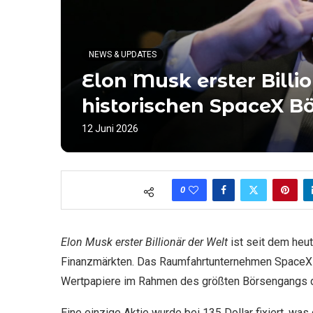
NEWS & UPDATES
Elon Musk erster Billi
historischen SpaceX 
12 Juni 2026
0
Elon Musk erster Billionär der Welt
ist seit dem heut
Finanzmärkten. Das Raumfahrtunternehmen SpaceX 
Wertpapiere im Rahmen des größten Börsengangs de
Eine einzige Aktie wurde bei 135 Dollar fixiert, was