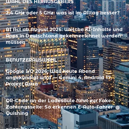
WAHL DES HERAUSGEBERS
2,4 GHz oder 5 GHz: was ist im Alltag besser?
AI Act ab August 2026: Welche KI-Inhalte und
Apps in Deutschland gekennzeichnet werden
müssen
BENUTZERAUSWAHL
Google I/O 2026: Was heute Abend
angekündigt wird — Gemini 4, Android 17,
Project Astra
QR-Code an der Ladesäule führt zur Fake-
Zahlungsseite: So erkennen E-Auto-Fahrer
Quishing