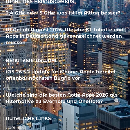
WAHL DES HERAUSGEBERS
2,4 GHz oder 5 GHz: was ist im Alltag besser?
AI Act ab August 2026: Welche KI-Inhalte und
Apps in Deutschland gekennzeichnet werden
müssen
BENUTZERAUSWAHL
iOS 26.5.2 Update für iPhone: Apple bereitet
offenbar nächsten Bugfix vor
Welche sind die besten Notiz-Apps 2026 als
Alternative zu Evernote und OneNote?
NÜTZLICHE LINKS
Über uns