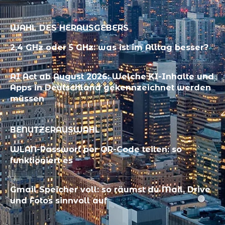
WAHL DES HERAUSGEBERS
2,4 GHz oder 5 GHz: was ist im Alltag besser?
AI Act ab August 2026: Welche KI-Inhalte und
Apps in Deutschland gekennzeichnet werden
müssen
BENUTZERAUSWAHL
WLAN-Passwort per QR-Code teilen: so
funktioniert es
Gmail Speicher voll: so räumst du Mail, Drive
und Fotos sinnvoll auf