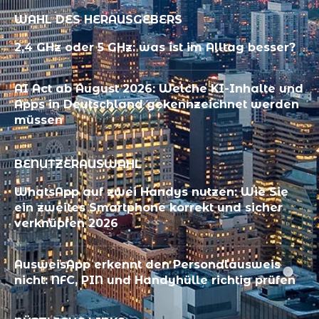
WAHL DES HERAUSGEBERS
2,4 GHz oder 5 GHz: was ist im Alltag besser?
AI Act ab August 2026: Welche KI-Inhalte und
Apps in Deutschland gekennzeichnet werden
müssen
BENUTZERAUSWAHL
WhatsApp auf zwei Handys nutzen: Wie Sie
ein zweites Smartphone korrekt und sicher
verknüpfen 2026
AusweisApp erkennt den Personalausweis
nicht: NFC, PIN und Handyhülle richtig prüfen