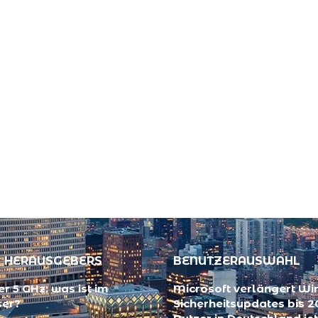
 HERAUSGEBERS
BENUTZERAUSWAHL
r 5 GHz: was ist im
Microsoft verlängert Wi
ser?
Sicherheitsupdates bis 