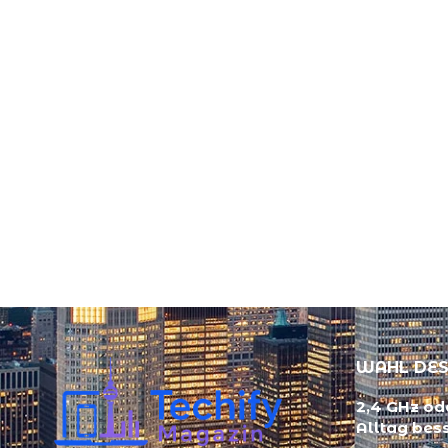
WAHL DES
2,4 GHz ode
Alltag bes