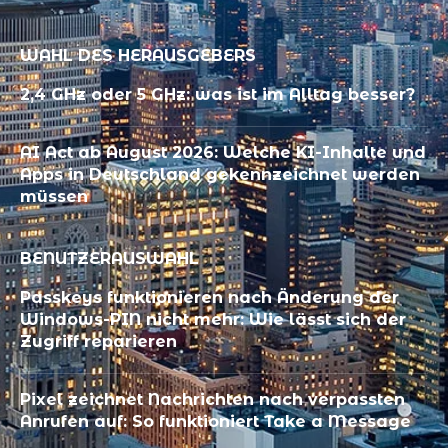
WAHL DES HERAUSGEBERS
2,4 GHz oder 5 GHz: was ist im Alltag besser?
AI Act ab August 2026: Welche KI-Inhalte und
Apps in Deutschland gekennzeichnet werden
müssen
BENUTZERAUSWAHL
Passkeys funktionieren nach Änderung der
Windows-PIN nicht mehr: Wie lässt sich der
Zugriff reparieren
Pixel zeichnet Nachrichten nach verpassten
Anrufen auf: So funktioniert Take a Message