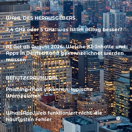
WAHL DES HERAUSGEBERS
2,4 GHz oder 5 GHz: was ist im Alltag besser?
AI Act ab August 2026: Welche KI-Inhalte und
Apps in Deutschland gekennzeichnet werden
müssen
BENUTZERAUSWAHL
Phishing-Mail erkennen: typische
Warnzeichen
WhatsApp Web funktioniert nicht: die
häufigsten Fehler