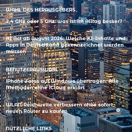
WAHL DES HERAUSGEBERS
2,4 GHz oder 5 GHz: was ist im Alltag besser?
AI Act ab August 2026: Welche KI-Inhalte und
Apps in Deutschland gekennzeichnet werden
müssen
BENUTZERAUSWAHL
iPhone-Fotos auf Windows übertragen: Alle
Methoden ohne iCloud erklärt
WLAN-Reichweite verbessern ohne sofort
neuen Router zu kaufen
NÜTZLICHE LINKS