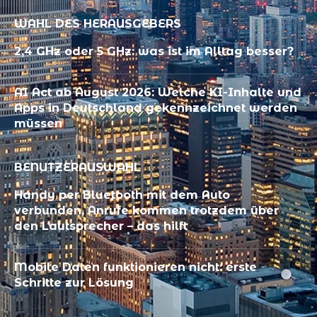
WAHL DES HERAUSGEBERS
2,4 GHz oder 5 GHz: was ist im Alltag besser?
AI Act ab August 2026: Welche KI-Inhalte und
Apps in Deutschland gekennzeichnet werden
müssen
BENUTZERAUSWAHL
Handy per Bluetooth mit dem Auto
verbunden, Anrufe kommen trotzdem über
den Lautsprecher – das hilft
Mobile Daten funktionieren nicht: erste
Schritte zur Lösung