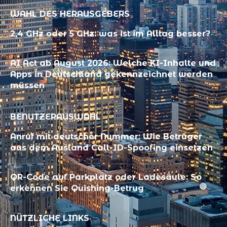
WAHL DES HERAUSGEBERS
2,4 GHz oder 5 GHz: was ist im Alltag besser?
AI Act ab August 2026: Welche KI-Inhalte und
Apps in Deutschland gekennzeichnet werden
müssen
BENUTZERAUSWAHL
Anruf mit deutscher Nummer: Wie Betrüger
aus dem Ausland Call-ID-Spoofing einsetzen
QR-Code auf Parkplatz oder Ladesäule: So
erkennen Sie Quishing-Betrug
NÜTZLICHE LINKS