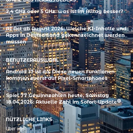
2,4 GHz oder 5 GHz: was ist im Alltag besser?
AI Act ab August 2026: Welche KI-Inhalte und
Apps in Deutschland gekennzeichnet werden
müssen
BENUTZERAUSWAHL
Android 17 ist da: Diese neuen Funktionen
kommen zuerst auf Pixel-Smartphones
Spiel 77 Gewinnzahlen heute, Samstag
18.04.2026: Aktuelle Zahl im Sofort-Update
NÜTZLICHE LINKS
Über uns