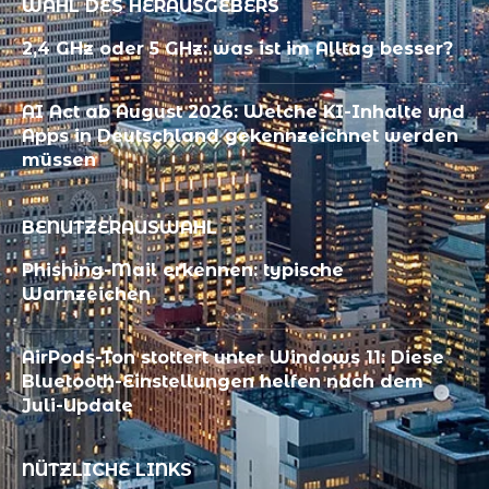
WAHL DES HERAUSGEBERS
2,4 GHz oder 5 GHz: was ist im Alltag besser?
AI Act ab August 2026: Welche KI-Inhalte und
Apps in Deutschland gekennzeichnet werden
müssen
BENUTZERAUSWAHL
Phishing-Mail erkennen: typische
Warnzeichen
AirPods-Ton stottert unter Windows 11: Diese
Bluetooth-Einstellungen helfen nach dem
Juli-Update
NÜTZLICHE LINKS