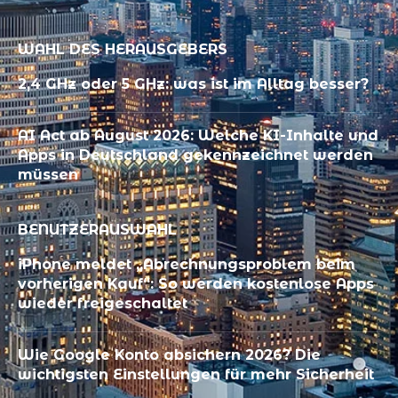
WAHL DES HERAUSGEBERS
2,4 GHz oder 5 GHz: was ist im Alltag besser?
AI Act ab August 2026: Welche KI-Inhalte und
Apps in Deutschland gekennzeichnet werden
müssen
BENUTZERAUSWAHL
iPhone meldet „Abrechnungsproblem beim
vorherigen Kauf“: So werden kostenlose Apps
wieder freigeschaltet
Wie Google Konto absichern 2026? Die
wichtigsten Einstellungen für mehr Sicherheit