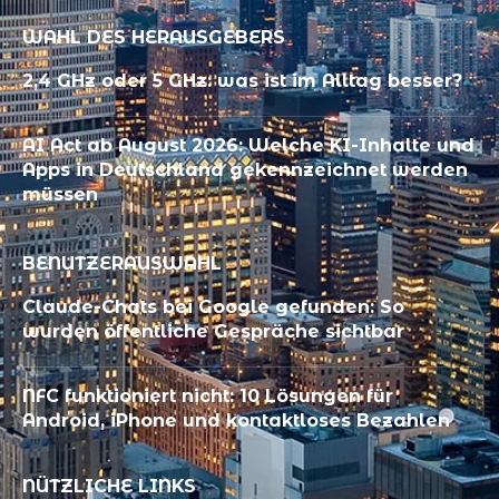
WAHL DES HERAUSGEBERS
2,4 GHz oder 5 GHz: was ist im Alltag besser?
AI Act ab August 2026: Welche KI-Inhalte und
Apps in Deutschland gekennzeichnet werden
müssen
BENUTZERAUSWAHL
Claude-Chats bei Google gefunden: So
wurden öffentliche Gespräche sichtbar
NFC funktioniert nicht: 10 Lösungen für
Android, iPhone und kontaktloses Bezahlen
NÜTZLICHE LINKS