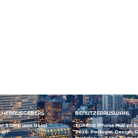
 HERAUSGEBERS
BENUTZERAUSWAHL
r 5 GHz: was ist im
TORRAS iPhone Hüllen 
ser?
2026: Portugal-Design, 