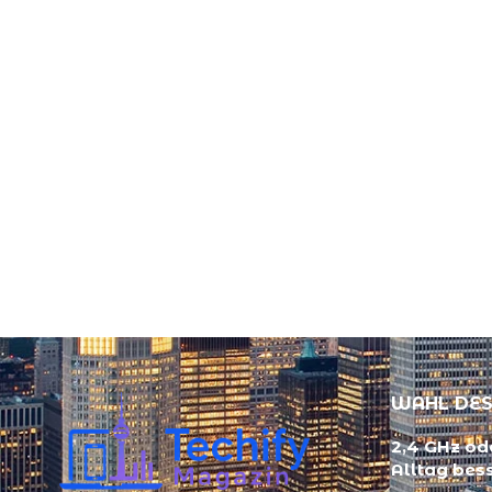
WAHL DES
2,4 GHz ode
Alltag bes