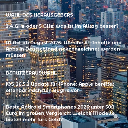
WAHL DES HERAUSGEBERS
2,4 GHz oder 5 GHz: was ist im Alltag besser?
AI Act ab August 2026: Welche KI-Inhalte und
Apps in Deutschland gekennzeichnet werden
müssen
BENUTZERAUSWAHL
iOS 26.5.2 Update für iPhone: Apple bereitet
offenbar nächsten Bugfix vor
Beste Android Smartphones 2026 unter 500
Euro im großen Vergleich: Welche Modelle
bieten mehr fürs Geld?