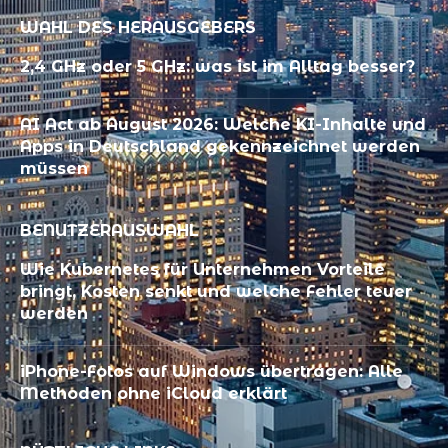
WAHL DES HERAUSGEBERS
2,4 GHz oder 5 GHz: was ist im Alltag besser?
AI Act ab August 2026: Welche KI-Inhalte und
Apps in Deutschland gekennzeichnet werden
müssen
BENUTZERAUSWAHL
Wie Kubernetes für Unternehmen Vorteile
bringt, Kosten senkt und welche Fehler teuer
werden
iPhone-Fotos auf Windows übertragen: Alle
Methoden ohne iCloud erklärt