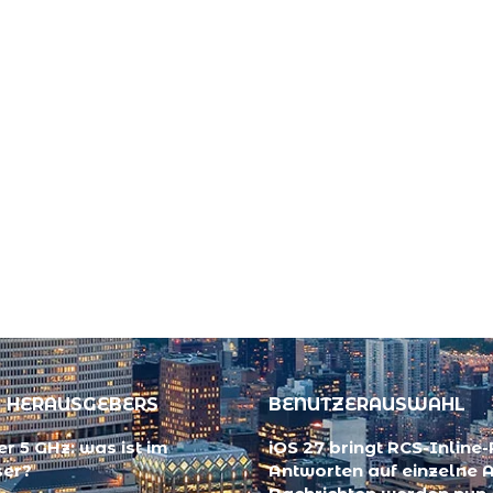
 HERAUSGEBERS
BENUTZERAUSWAHL
r 5 GHz: was ist im
iOS 27 bringt RCS-Inline-
ser?
Antworten auf einzelne 