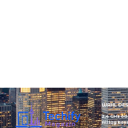
WAHL DES
2,4 GHz ode
Alltag bes