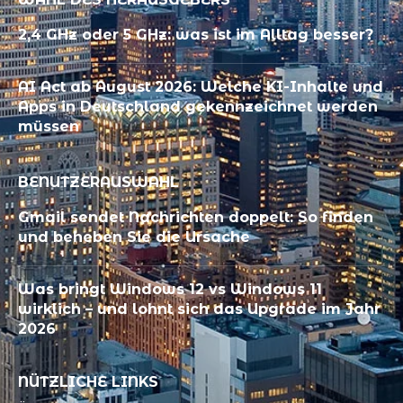
2,4 GHz oder 5 GHz: was ist im Alltag besser?
AI Act ab August 2026: Welche KI-Inhalte und
Apps in Deutschland gekennzeichnet werden
müssen
BENUTZERAUSWAHL
Gmail sendet Nachrichten doppelt: So finden
und beheben Sie die Ursache
Was bringt Windows 12 vs Windows 11
wirklich – und lohnt sich das Upgrade im Jahr
2026
NÜTZLICHE LINKS