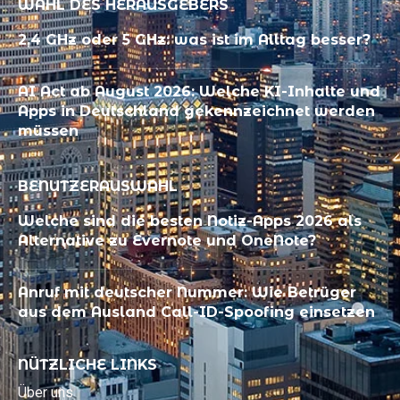
WAHL DES HERAUSGEBERS
2,4 GHz oder 5 GHz: was ist im Alltag besser?
AI Act ab August 2026: Welche KI-Inhalte und
Apps in Deutschland gekennzeichnet werden
müssen
BENUTZERAUSWAHL
Welche sind die besten Notiz-Apps 2026 als
Alternative zu Evernote und OneNote?
Anruf mit deutscher Nummer: Wie Betrüger
aus dem Ausland Call-ID-Spoofing einsetzen
NÜTZLICHE LINKS
Über uns