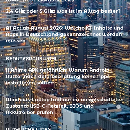
2,4 GHz oder 5 GHz: was ist im Alltag besser?
AI Act ab August 2026: Welche KI-Inhalte und
Apps in Deutschland gekennzeichnet werden
müssen
BENUTZERAUSWAHL
HiAnime APK gefährlich: Warum Android-
Nutzer nach der Abschaltung keine Apps
installieren sollten
Windows-Laptop lädt nur im ausgeschalteten
Zustand: USB-C-Netzteil, BIOS und
Akkutreiber prüfen
NÜTZLICHE LINKS