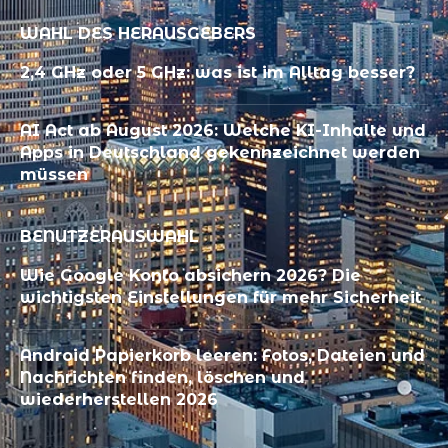
WAHL DES HERAUSGEBERS
2,4 GHz oder 5 GHz: was ist im Alltag besser?
AI Act ab August 2026: Welche KI-Inhalte und
Apps in Deutschland gekennzeichnet werden
müssen
BENUTZERAUSWAHL
Wie Google Konto absichern 2026? Die
wichtigsten Einstellungen für mehr Sicherheit
Android Papierkorb leeren: Fotos, Dateien und
Nachrichten finden, löschen und
wiederherstellen 2026