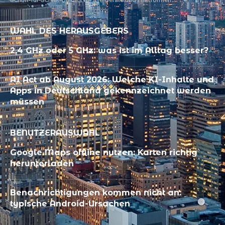
WAHL DES HERAUSGEBERS
2,4 GHz oder 5 GHz: was ist im Alltag besser?
AI Act ab August 2026: Welche KI-Inhalte und
Apps in Deutschland gekennzeichnet werden
müssen
BENUTZERAUSWAHL
Google Maps offline nutzen: Karten richtig
herunterladen
Benachrichtigungen kommen nicht an:
typische Android-Ursachen