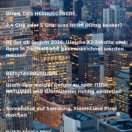
WAHL DES HERAUSGEBERS
2,4 GHz oder 5 GHz: was ist im Alltag besser?
AI Act ab August 2026: Welche KI-Inhalte und
Apps in Deutschland gekennzeichnet werden
müssen
BENUTZERAUSWAHL
Warn-App meldet Gefahr zu spät: NINA,
KATWARN und WarnWetter richtig einstellen
Screenshot auf Samsung, Xiaomi und Pixel
machen