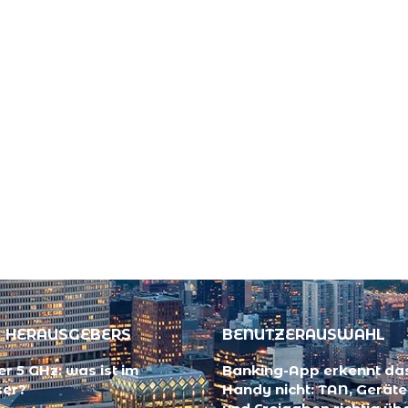
 HERAUSGEBERS
BENUTZERAUSWAHL
r 5 GHz: was ist im
Banking-App erkennt da
ser?
Handy nicht: TAN, Gerät