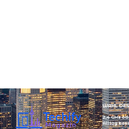
WAHL DES
2,4 GHz ode
Alltag bes