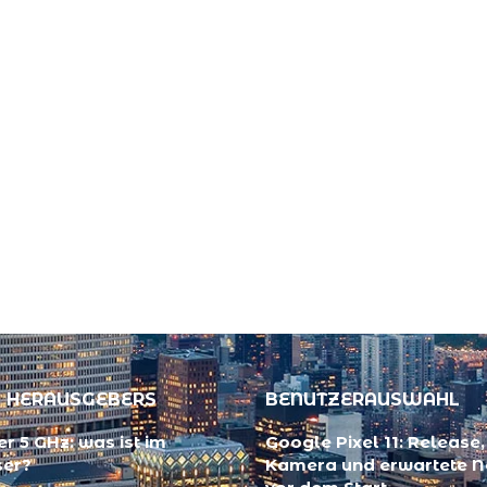
 HERAUSGEBERS
BENUTZERAUSWAHL
r 5 GHz: was ist im
Google Pixel 11: Release, 
ser?
Kamera und erwartete 