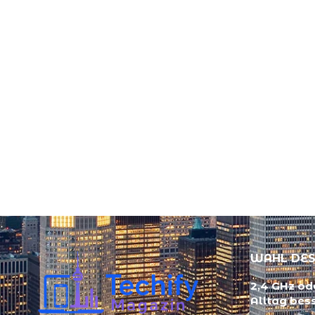
WAHL DES
2,4 GHz ode
Alltag bes