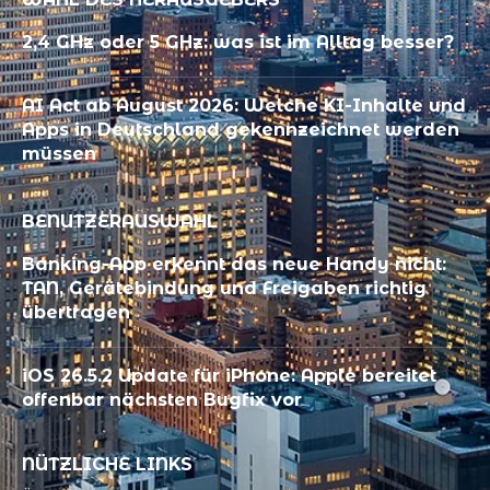
2,4 GHz oder 5 GHz: was ist im Alltag besser?
AI Act ab August 2026: Welche KI-Inhalte und
Apps in Deutschland gekennzeichnet werden
müssen
BENUTZERAUSWAHL
Banking-App erkennt das neue Handy nicht:
TAN, Gerätebindung und Freigaben richtig
übertragen
iOS 26.5.2 Update für iPhone: Apple bereitet
offenbar nächsten Bugfix vor
NÜTZLICHE LINKS