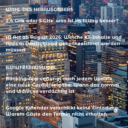
WAHL DES HERAUSGEBERS
2,4 GHz oder 5 GHz: was ist im Alltag besser?
AI Act ab August 2026: Welche KI-Inhalte und
Apps in Deutschland gekennzeichnet werden
müssen
BENUTZERAUSWAHL
Banking-App verlangt nach jedem Update
eine neue Gerätefreigabe: Wann das normal
und wann es verdächtig ist
Google Kalender verschickt keine Einladung:
Warum Gäste den Termin nicht erhalten