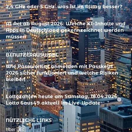
2,4 GHz oder 5 GHz: was ist im Alltag besser?
AI Act ab August 2026: Welche KI-Inhalte und
Apps in Deutschland gekennzeichnet werden
müssen
BENUTZERAUSWAHL
Wie Passwortlos anmelden mit Passkeys
2026 sicher funktioniert und welche Risiken
bleiben
Lottozahlen heute am Samstag, 18.04.2026:
Lotto 6aus49 aktuell im Live-Update
NÜTZLICHE LINKS
Über uns