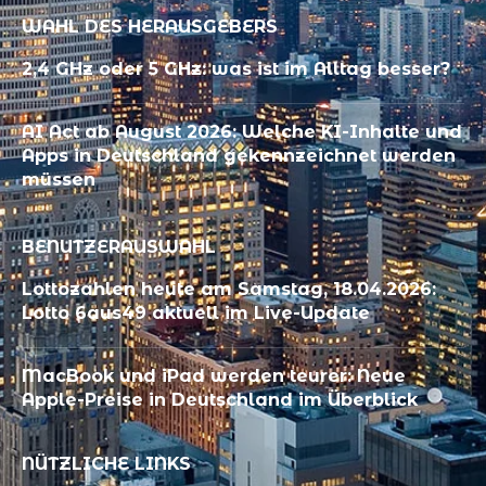
WAHL DES HERAUSGEBERS
2,4 GHz oder 5 GHz: was ist im Alltag besser?
AI Act ab August 2026: Welche KI-Inhalte und
Apps in Deutschland gekennzeichnet werden
müssen
BENUTZERAUSWAHL
Lottozahlen heute am Samstag, 18.04.2026:
Lotto 6aus49 aktuell im Live-Update
MacBook und iPad werden teurer: Neue
Apple-Preise in Deutschland im Überblick
NÜTZLICHE LINKS