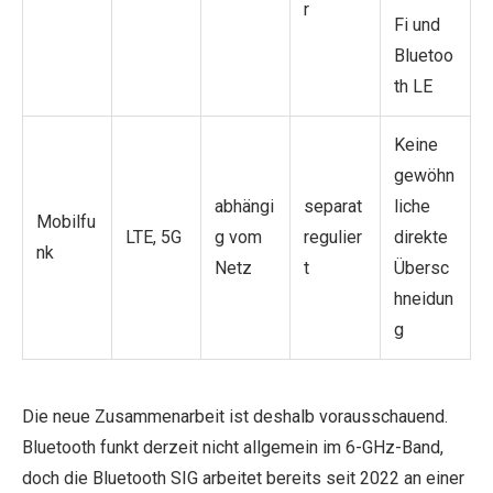
r
Fi und
Bluetoo
th LE
Keine
gewöhn
abhängi
separat
liche
Mobilfu
LTE, 5G
g vom
regulier
direkte
nk
Netz
t
Übersc
hneidun
g
Die neue Zusammenarbeit ist deshalb vorausschauend.
Bluetooth funkt derzeit nicht allgemein im 6-GHz-Band,
doch die Bluetooth SIG arbeitet bereits seit 2022 an einer