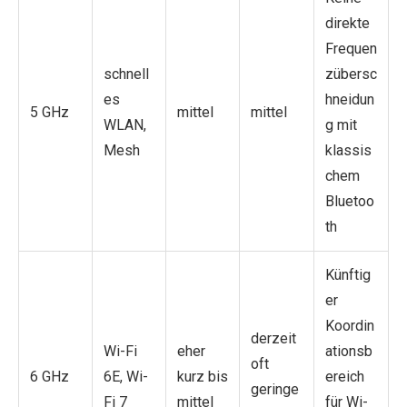
direkte
Frequen
schnell
zübersc
es
hneidun
5 GHz
mittel
mittel
WLAN,
g mit
Mesh
klassis
chem
Bluetoo
th
Künftig
er
Koordin
derzeit
Wi-Fi
eher
ationsb
oft
6 GHz
6E, Wi-
kurz bis
ereich
geringe
Fi 7
mittel
für Wi-