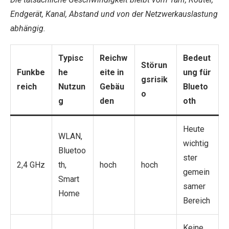
Endgerät, Kanal, Abstand und von der Netzwerkauslastung
abhängig.
Typisc
Reichw
Bedeut
Störun
Funkbe
he
eite in
ung für
gsrisik
reich
Nutzun
Gebäu
Blueto
o
g
den
oth
Heute
WLAN,
wichtig
Bluetoo
ster
2,4 GHz
th,
hoch
hoch
gemein
Smart
samer
Home
Bereich
Keine