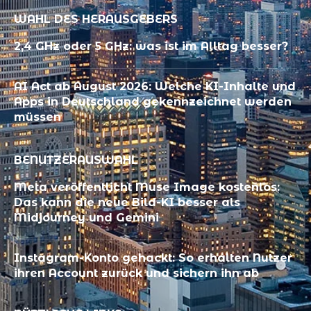
WAHL DES HERAUSGEBERS
2,4 GHz oder 5 GHz: was ist im Alltag besser?
AI Act ab August 2026: Welche KI-Inhalte und
Apps in Deutschland gekennzeichnet werden
müssen
BENUTZERAUSWAHL
Meta veröffentlicht Muse Image kostenlos:
Das kann die neue Bild-KI besser als
Midjourney und Gemini
Instagram-Konto gehackt: So erhalten Nutzer
ihren Account zurück und sichern ihn ab