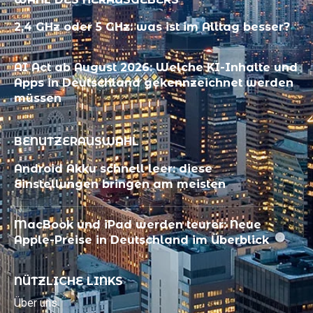
2,4 GHz oder 5 GHz: was ist im Alltag besser?
AI Act ab August 2026: Welche KI-Inhalte und
Apps in Deutschland gekennzeichnet werden
müssen
BENUTZERAUSWAHL
Android Akku schnell leer: diese
Einstellungen bringen am meisten
MacBook und iPad werden teurer: Neue
Apple-Preise in Deutschland im Überblick
NÜTZLICHE LINKS
Über uns