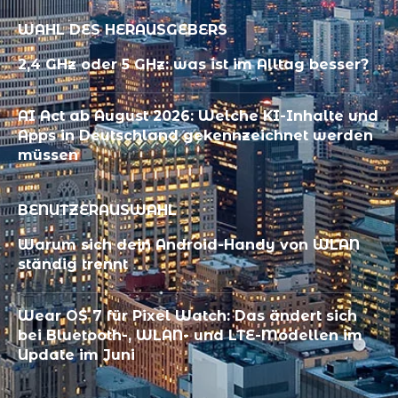
WAHL DES HERAUSGEBERS
2,4 GHz oder 5 GHz: was ist im Alltag besser?
AI Act ab August 2026: Welche KI-Inhalte und
Apps in Deutschland gekennzeichnet werden
müssen
BENUTZERAUSWAHL
Warum sich dein Android-Handy von WLAN
ständig trennt
Wear OS 7 für Pixel Watch: Das ändert sich
bei Bluetooth-, WLAN- und LTE-Modellen im
Update im Juni