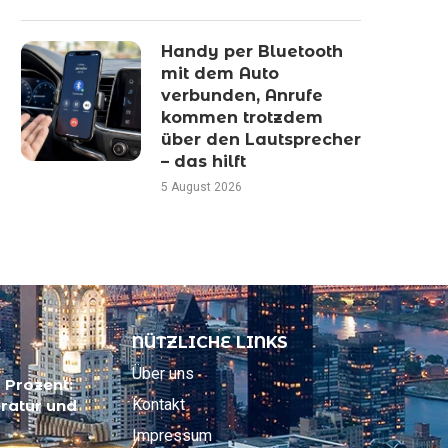
Handy per Bluetooth
mit dem Auto
verbunden, Anrufe
kommen trotzdem
über den Lautsprecher
– das hilft
5 August 2026
NÜTZLICHE LINKS
Über uns
 Prozent:
Kontakt
ratur und
Impressum