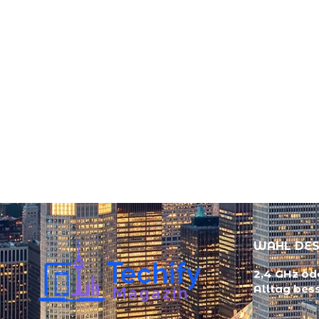
WAHL DES
2,4 GHz ode
Alltag bes