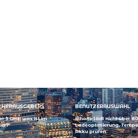
 HERAUSGEBERS
BENUTZERAUSWAHL
r 5 GHz: was ist im
iPhone lädt nicht über 80
ser?
Ladeoptimierung, Tempe
Akku prüfen