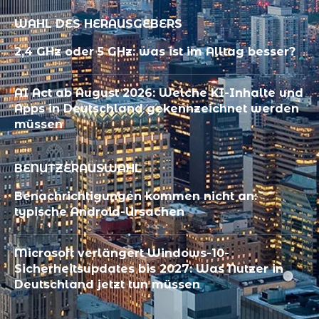
WAHL DES HERAUSGEBERS
2,4 GHz oder 5 GHz: was ist im Alltag besser?
AI Act ab August 2026: Welche KI-Inhalte und
Apps in Deutschland gekennzeichnet werden
müssen
BENUTZERAUSWAHL
Benachrichtigungen kommen nicht an:
typische Android-Ursachen
Microsoft verlängert Windows-10-
Sicherheitsupdates bis 2027: Was Nutzer in
Deutschland jetzt tun müssen