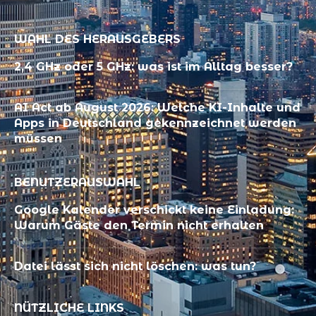
WAHL DES HERAUSGEBERS
2,4 GHz oder 5 GHz: was ist im Alltag besser?
AI Act ab August 2026: Welche KI-Inhalte und
Apps in Deutschland gekennzeichnet werden
müssen
BENUTZERAUSWAHL
Google Kalender verschickt keine Einladung:
Warum Gäste den Termin nicht erhalten
Datei lässt sich nicht löschen: was tun?
NÜTZLICHE LINKS